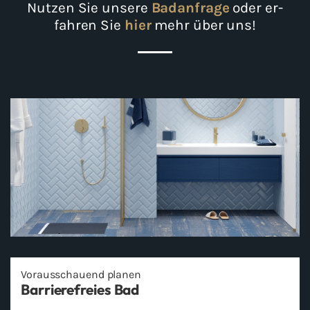
Nut­zen Sie un­se­re
Bad­an­fra­ge
oder er­
fah­ren Sie
hier
mehr über uns!
Vor­aus­schau­end pla­nen
Bar­rie­re­frei­es Bad