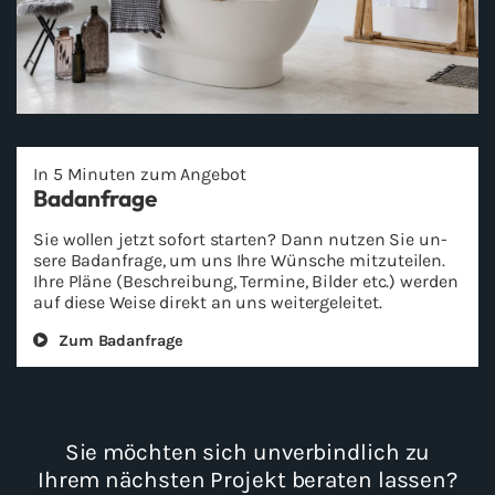
In 5 Mi­nu­ten zum An­ge­bot
Bad­an­fra­ge
Sie wol­len jetzt so­fort star­ten? Dann nut­zen Sie un­
se­re Bad­an­fra­ge, um uns Ihre Wün­sche mit­zu­tei­len.
Ihre Pläne (Be­schrei­bung, Ter­mi­ne, Bil­der etc.) wer­den
auf diese Weise di­rekt an uns wei­ter­ge­lei­tet.
Zum Bad­an­fra­ge
Sie möch­ten sich un­ver­bind­lich zu
Ihrem nächs­ten Pro­jekt be­ra­ten las­sen?