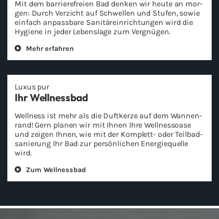
Mit dem bar­rie­re­frei­en Bad den­ken wir heute an mor­
gen: Durch Ver­zicht auf Schwel­len und Stu­fen, sowie
ein­fach an­pass­ba­re Sa­ni­tär­ein­rich­tun­gen wird die
Hy­gie­ne in jeder Le­bens­la­ge zum Ver­gnü­gen.
Mehr er­fah­ren
Luxus pur
Ihr Well­ness­bad
Well­ness ist mehr als die Duft­ker­ze auf dem Wan­nen­
rand! Gern pla­nen wir mit Ihnen Ihre Well­ness­oa­se
und zei­gen Ihnen, wie mit der Komplett-​ oder Teil­bad­
sa­nie­rung Ihr Bad zur per­sön­li­chen En­er­gie­quel­le
wird.
Zum Well­ness­bad