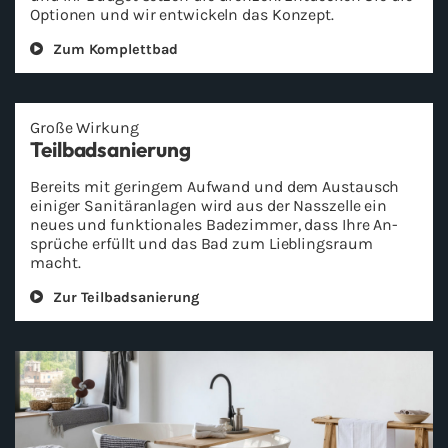
Op­tio­nen und wir ent­wi­ckeln das Kon­zept.
Zum Kom­plett­bad
Große Wir­kung
Teil­bad­sa­nie­rung
Be­reits mit ge­rin­gem Auf­wand und dem Aus­tausch
ei­ni­ger Sa­ni­tär­an­la­gen wird aus der Nass­zel­le ein
neues und funk­tio­na­les Ba­de­zim­mer, dass Ihre An­
sprü­che er­füllt und das Bad zum Lieb­lings­raum
macht.
Zur Teil­bad­sa­nie­rung