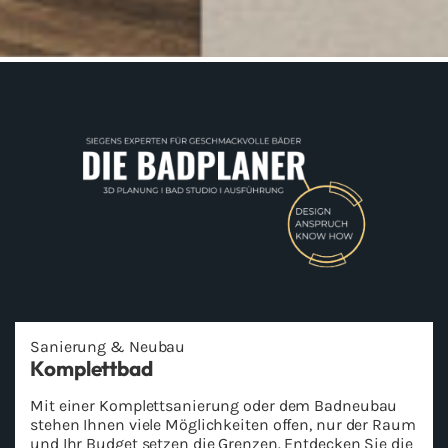
Sa­nie­rung & Neu­bau
Kom­plett­bad
Mit einer Kom­plett­sa­nie­rung oder dem Bad­neu­bau
ste­hen Ihnen viele Mög­lich­kei­ten offen, nur der Raum
und Ihr Bud­get set­zen die Gren­zen. Ent­de­cken Sie die