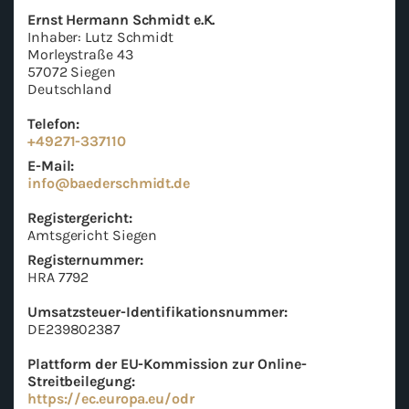
Ernst Her­mann Schmidt e.K.
In­ha­ber: Lutz Schmidt
Mor­ley­stra­ße 43
57072 Sie­gen
Deutsch­land
Te­le­fon:
+49271-337110
E-​Mail:
info@ba­eder­schmidt.de
Re­gis­ter­ge­richt:
Amts­ge­richt Sie­gen
Re­gis­ter­num­mer:
HRA 7792
Umsatzsteuer-​Identifikationsnummer:
DE239802387
Platt­form der EU-​Kommission zur Online-​
Streitbeilegung:
https://ec.eu­ro­pa.eu/odr