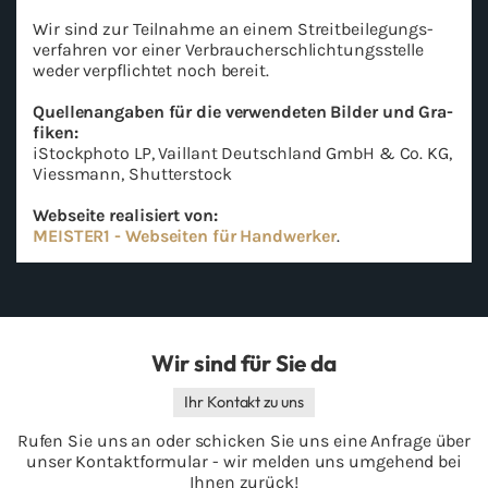
Wir sind zur Teil­nah­me an einem Streit­bei­le­gungs­
ver­fah­ren vor einer Ver­brau­cher­schlich­tungs­stel­le
weder ver­pflich­tet noch be­reit.
Quel­len­an­ga­ben für die ver­wen­de­ten Bil­der und Gra­
fi­ken:
iStock­pho­to LP, Vail­lant Deutsch­land GmbH & Co. KG,
Viess­mann, Shut­ter­stock
Web­sei­te rea­li­siert von:
MEIS­TER1 - Web­sei­ten für Hand­wer­ker
.
Wir sind für Sie da
Ihr Kontakt zu uns
Rufen Sie uns an oder schicken Sie uns eine Anfrage über
unser Kontaktformular - wir melden uns umgehend bei
Ihnen zurück!