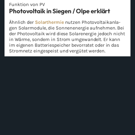
Funk­ti­on von PV
Pho­to­vol­ta­ik in Sie­gen / Olpe er­klärt
Ähn­lich der
So­lar­ther­mie
nut­zen Pho­to­vol­ta­ik­an­la­
gen So­lar­mo­du­le, die Son­nen­en­er­gie auf­neh­men. Bei
der Pho­to­vol­ta­ik wird diese So­lar­ener­gie je­doch nicht
in Wärme, son­dern in Strom um­ge­wan­delt. Er kann
im ei­ge­nen Bat­te­rie­spei­cher be­vor­ra­tet oder in das
Strom­netz ein­ge­speist und ver­gü­tet wer­den.
Jetzt be­ra­ten las­sen
Wir sind für Sie da
Ihr Kontakt zu uns
Rufen Sie uns an oder schicken Sie uns eine Anfrage über
unser Kontaktformular - wir melden uns umgehend bei
Ihnen zurück!