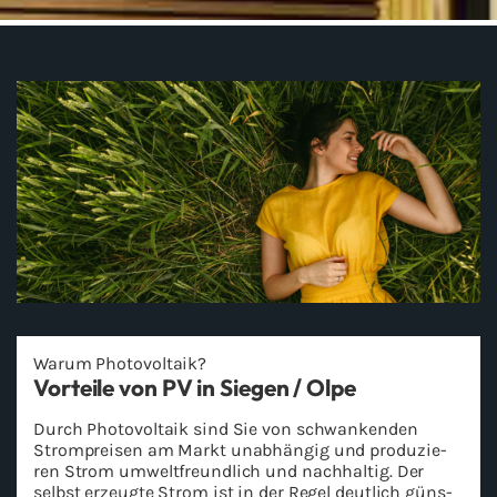
Warum Pho­to­vol­ta­ik?
Vor­tei­le von PV in Sie­gen / Olpe
Durch Pho­to­vol­ta­ik sind Sie von schwan­ken­den
Strom­prei­sen am Markt un­ab­hän­gig und pro­du­zie­
ren Strom um­welt­freund­lich und nach­hal­tig. Der
selbst er­zeug­te Strom ist in der Regel deut­lich güns­