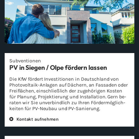
Sub­ven­tio­nen
PV in Sie­gen / Olpe för­dern las­sen
Die KfW för­dert In­ves­ti­tio­nen in Deutsch­land von
Photovoltaik-​Anlagen auf Dä­chern, an Fas­sa­den oder
Frei­flä­chen, ein­schließ­lich der zu­ge­hö­ri­gen Kos­ten
für Pla­nung, Pro­jek­tie­rung und In­stal­la­ti­on. Gern be­
ra­ten wir Sie un­ver­bind­lich zu Ihren För­der­mög­lich­
kei­ten für PV-​Neubau und PV-​Sanierung.
Kon­takt auf­neh­men