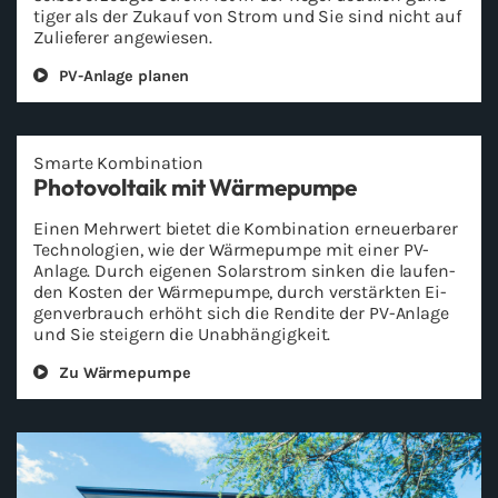
ti­ger als der Zu­kauf von Strom und Sie sind nicht auf
Zu­lie­fe­rer an­ge­wie­sen.
PV-​Anlage pla­nen
Smar­te Kom­bi­na­ti­on
Pho­to­vol­ta­ik mit Wär­me­pum­pe
Einen Mehr­wert bie­tet die Kom­bi­na­ti­on er­neu­er­ba­rer
Tech­no­lo­gien, wie der Wär­me­pum­pe mit einer PV-​
Anlage. Durch ei­ge­nen So­lar­strom sin­ken die lau­fen­
den Kos­ten der Wär­me­pum­pe, durch ver­stärk­ten Ei­
gen­ver­brauch er­höht sich die Ren­di­te der PV-​Anlage
und Sie stei­gern die Un­ab­hän­gig­keit.
Zu Wär­me­pum­pe