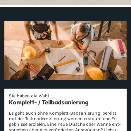
Sie haben die Wahl
Komplett-​ / Teil­bad­sa­nie­rung
Es geht auch ohne Komplett-​Badsanierung: be­reits
mit der Teil­mo­der­ni­sie­rung wer­den er­staun­li­che Er­
geb­nis­se er­zie­len. Eine neue Du­sche oder Wanne ent­
spre­chen eher den ver­än­der­ten An­sprü­chen? Lie­ber