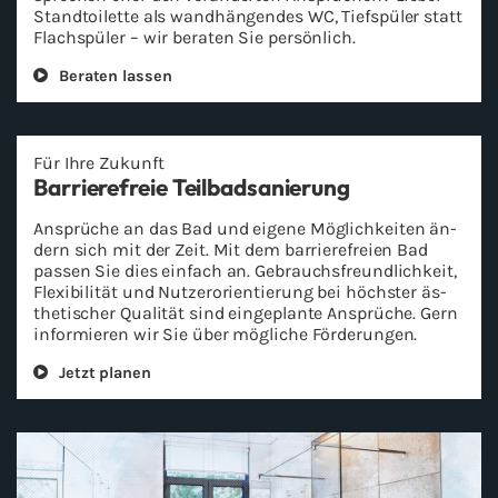
Stand­toi­let­te als wand­hän­gen­des WC, Tief­spü­ler statt
Flach­spü­ler – wir be­ra­ten Sie per­sön­lich.
Be­ra­ten las­sen
Für Ihre Zu­kunft
Bar­rie­re­freie Teil­bad­sa­nie­rung
An­sprü­che an das Bad und ei­ge­ne Mög­lich­kei­ten än­
dern sich mit der Zeit. Mit dem bar­rie­re­frei­en Bad
pas­sen Sie dies ein­fach an. Ge­brauchs­freund­lich­keit,
Fle­xi­bi­li­tät und Nut­zer­ori­en­tie­rung bei höchs­ter äs­
the­ti­scher Qua­li­tät sind ein­ge­plan­te An­sprü­che. Gern
in­for­mie­ren wir Sie über mög­li­che För­de­run­gen.
Jetzt pla­nen