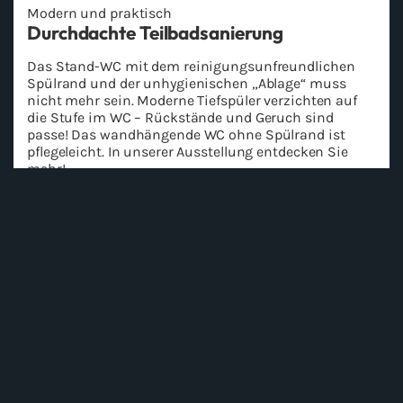
Mo­dern und prak­tisch
Durch­dach­te Teil­bad­sa­nie­rung
Das Stand-​WC mit dem rei­ni­gungs­un­freund­li­chen
Spül­rand und der un­hy­gie­ni­schen „Ab­la­ge“ muss
nicht mehr sein. Mo­der­ne Tief­spü­ler ver­zich­ten auf
die Stufe im WC – Rück­stän­de und Ge­ruch sind
passe! Das wand­hän­gen­de WC ohne Spül­rand ist
pfle­ge­leicht. In un­se­rer Aus­stel­lung ent­de­cken Sie
mehr!
An­fra­ge star­ten
Wir sind für Sie da
Ihr Kontakt zu uns
Rufen Sie uns an oder schicken Sie uns eine Anfrage über
unser Kontaktformular - wir melden uns umgehend bei
Ihnen zurück!