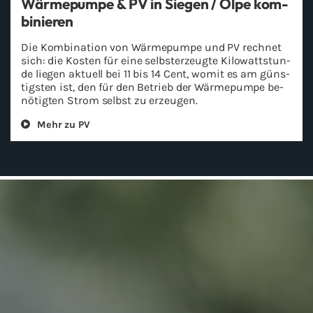
Wär­me­pum­pe & PV in Sie­gen / Olpe kom­
bi­nie­ren
Die Kom­bi­na­ti­on von Wär­me­pum­pe und PV rech­net
sich: die Kos­ten für eine selbst­er­zeug­te Ki­lo­watt­stun­
de lie­gen ak­tu­ell bei 11 bis 14 Cent, womit es am güns­
tigs­ten ist, den für den Be­trieb der Wär­me­pum­pe be­
nö­tig­ten Strom selbst zu er­zeu­gen.
Mehr zu PV