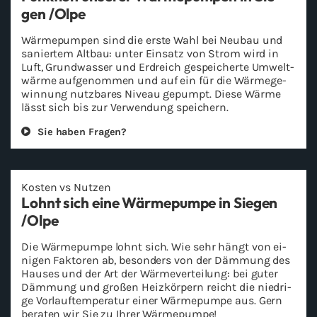
gen /Olpe
Wär­me­pum­pen sind die erste Wahl bei Neu­bau und
sa­nier­tem Alt­bau: unter Ein­satz von Strom wird in
Luft, Grund­was­ser und Erd­reich ge­spei­cher­te Um­welt­
wär­me auf­ge­nom­men und auf ein für die Wär­me­ge­
win­nung nutz­ba­res Ni­veau ge­pumpt. Diese Wärme
lässt sich bis zur Ver­wen­dung spei­chern.
Sie haben Fra­gen?
Kos­ten vs Nut­zen
Lohnt sich eine Wär­me­pum­pe in Sie­gen
/Olpe
Die Wär­me­pum­pe lohnt sich. Wie sehr hängt von ei­
ni­gen Fak­to­ren ab, be­son­ders von der Däm­mung des
Hau­ses und der Art der Wär­me­ver­tei­lung: bei guter
Däm­mung und gro­ßen Heiz­kör­pern reicht die nied­ri­
ge Vor­lauf­tem­pe­ra­tur einer Wär­me­pum­pe aus. Gern
be­ra­ten wir Sie zu Ihrer Wär­me­pum­pe!