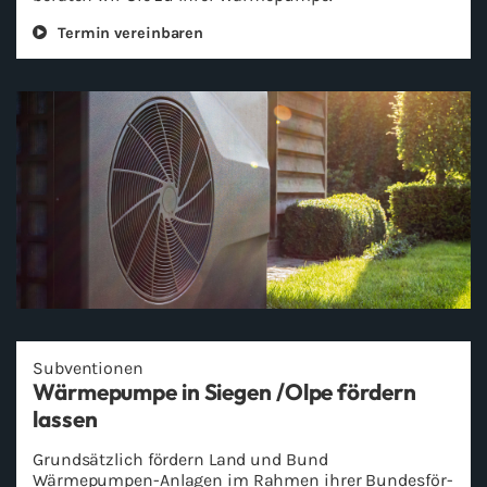
Ter­min ver­ein­ba­ren
Sub­ven­tio­nen
Wär­me­pum­pe in Sie­gen /Olpe för­dern
las­sen
Grund­sätz­lich för­dern Land und Bund
Wärmepumpen-​Anlagen im Rah­men ihrer Bun­des­för­