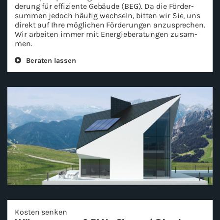
de­rung für ef­fi­zi­en­te Ge­bäu­de (BEG). Da die För­der­
sum­men je­doch häu­fig wech­seln, bit­ten wir Sie, uns
di­rekt auf Ihre mög­li­chen För­de­run­gen an­zu­spre­chen.
Wir ar­bei­ten immer mit En­er­gie­be­ra­tun­gen zu­sam­
men.
Be­ra­ten las­sen
Kos­ten sen­ken