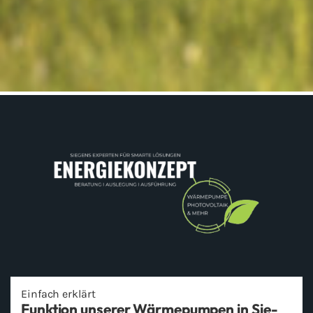
Ein­fach er­klärt
Funk­ti­on un­se­rer Wär­me­pum­pen in Sie­